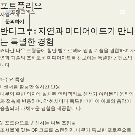
포트폴리오
콘
Mai
텐
사업소개
Men
츠
문의하기
로
반디그루: 자연과 미디어아트가 만나
건
는 특별한 경험
너
뛰
커다란 나무 조형물에 첨단 빔프로젝터 맵핑 기술을 결합하여 자
기
연과 기술의 조화로운 미디어아트를 선보이는 특별한 콘텐츠입
니다.
✨주요 특징
1. 센서를 활용한 실시간 반응
나무와 주변 의자에 설치된 인터랙티브 센서가 여러분의 움직임
과 접촉에 반응하며, 각 센서마다 독특한 미디어 아트와 음악이
송출되어 다채로운 경험을 제공합니다.
2. 포토존으로 변신하는 나무 조형물
조형물에 있는 QR 코드를 스캔하면, 나무가 특별한 포토존으로